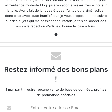
alimenter ce modeste blog qui a vocation à laisser mes écrits sur
La vente en viager repose sur trois piliers financiers. Le
la toile. Ayant fait de longues études, j'ai toujours aimé rédiger
vendeur cède son bien
immobilier
en échange d’un
donc c'est avec toute humilité que je vous propose de me suivre
bouquet et d’une rente viagère mensuelle jusqu’à son
sur des sujets qui me passionnent. Parfois je fais collaborer des
décès. Le bouquet correspond au capital initial versé lors
amis à la rédaction d'articles. Bonne lecture à tous.
de la signature, tandis que la rente constitue le revenu
Website
régulier perçu ensuite.
La valeur du bien est actualisée en fonction de
l’occupation. Si le vendeur conserve le droit d’usage et
d’habitation, on parle de
viager occupé
.
Restez informé des bons plans
Le calcul intègre alors la valeur locative du bien,
!
déterminée par la méthode INSEE, qui actualise les loyers
de référence. Cette décote peut atteindre 30 à 50% de la
1 mail par trimestre, aucune vente de base de données, profitez
valeur vénale.
de promotions spéciales
Entrez
Le calcul du bouquet et de la rente
votre