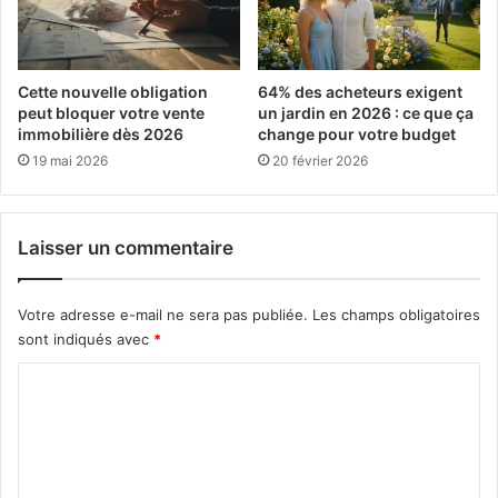
Ce que gagnent le vendeur et
Cette nouvelle obligation
64% des acheteurs exigent
l’acheteur dans un viager bien
peut bloquer votre vente
un jardin en 2026 : ce que ça
monté
immobilière dès 2026
change pour votre budget
19 mai 2026
20 février 2026
Le vendeur transforme son patrimoine immobilier en
revenus complémentaires immédiats. Cette solution
sécurise sa retraite sans quitter son logement dans le
Laisser un commentaire
cadre d’un viager occupé. Le bouquet initial permet de
financer des projets ou de régler des dettes, tandis que la
Votre adresse e-mail ne sera pas publiée.
Les champs obligatoires
rente assure un complément de revenu régulier et
sont indiqués avec
*
revalorisé.
C
Les avantages pour le vendeur
o
m
La rente viagère bénéficie d’une
fiscalité avantageuse
.
m
Seule une fraction de la rente est imposable, variant selon