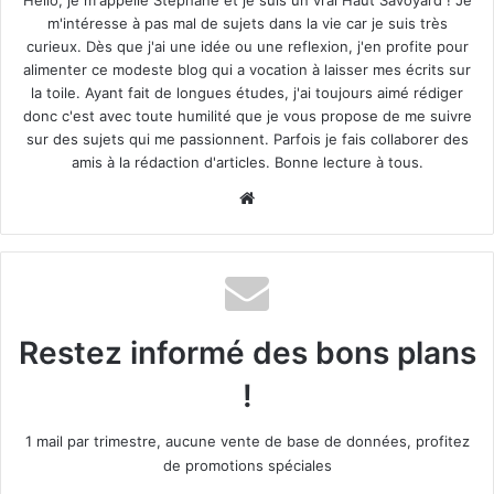
Hello, je m'appelle Stéphane et je suis un vrai Haut Savoyard ! Je
lequel votre enfant va travailler, dormir et souffler.
m'intéresse à pas mal de sujets dans la vie car je suis très
curieux. Dès que j'ai une idée ou une reflexion, j'en profite pour
Un coin bureau au calme change une année de révisions.
alimenter ce modeste blog qui a vocation à laisser mes écrits sur
Un quartier sûr et bien desservi enlève une inquiétude, la
la toile. Ayant fait de longues études, j'ai toujours aimé rédiger
vôtre comme la sienne. Et un lieu où l’on croise du monde
donc c'est avec toute humilité que je vous propose de me suivre
sur des sujets qui me passionnent. Parfois je fais collaborer des
évite l’isolement, ce piège silencieux de la première année
amis à la rédaction d'articles. Bonne lecture à tous.
loin de la maison.
Website
À l’inverse, une chambre exiguë, mal chauffée, à quarante
minutes de transport, use vite. La motivation baisse, la
fatigue s’installe. Le logement ne fait pas réussir à lui seul,
mais un mauvais logement peut faire décrocher.
Restez informé des bons plans
Les critères à vérifier avant de
!
signer
1 mail par trimestre, aucune vente de base de données, profitez
Avant de vous engager, passez en revue quelques points
de promotions spéciales
simples. Ce sont eux qui font la différence au quotidien.