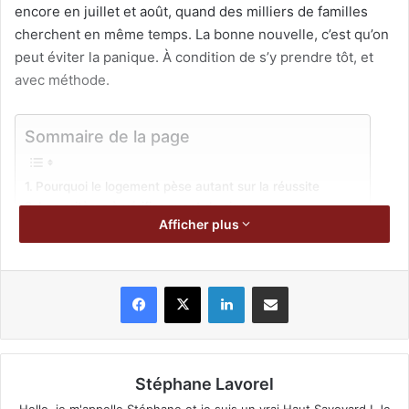
encore en juillet et août, quand des milliers de familles
cherchent en même temps. La bonne nouvelle, c’est qu’on
peut éviter la panique. À condition de s’y prendre tôt, et
avec méthode.
Sommaire de la page
Pourquoi le logement pèse autant sur la réussite
Les critères à vérifier avant de signer
Afficher plus
Saint-Ouen, la bonne adresse à deux pas de Paris
Ce qu’offre une résidence étudiante pensée pour eux
Agir vite, mais agir bien
Facebook
X
Linkedin
Partager par email
Pourquoi le logement pèse
autant sur la réussite
Stéphane Lavorel
Un logement, ce n’est pas qu’un toit. C’est le cadre dans