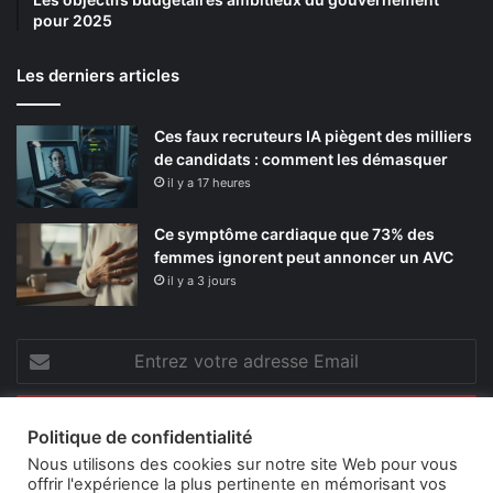
et Châtelet. Plusieurs campus sont juste à côté : le
pour 2025
Campus Condorcet, le centre universitaire de
Clignancourt ou l’EM Normandie ne sont qu’à quelques
Les derniers articles
stations.
Ces faux recruteurs IA piègent des milliers
C’est dans ce contexte qu’une offre comme le
logement
de candidats : comment les démasquer
étudiant à saint ouen
proposé par KLEY prend tout son
il y a 17 heures
sens. On reste aux portes de Paris, sans imposer à son
enfant des heures de transport chaque jour.
Ce symptôme cardiaque que 73% des
femmes ignorent peut annoncer un AVC
Ce qu’offre une résidence
il y a 3 jours
étudiante pensée pour eux
Entrez
votre
adresse
Email
Politique de confidentialité
Nous utilisons des cookies sur notre site Web pour vous
offrir l'expérience la plus pertinente en mémorisant vos