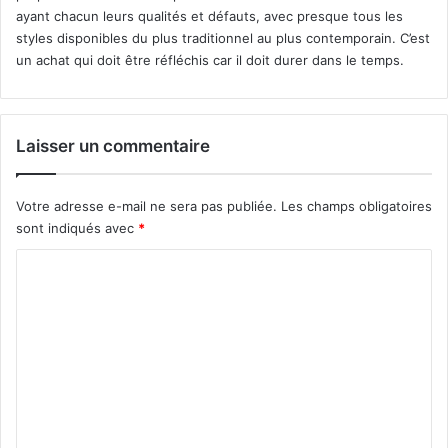
cycles d’ouverture par jour, idéal pour une maison
ayant chacun leurs qualités et défauts, avec presque tous les
familiale isolée. Le coulissant autorise 30 cycles
styles disponibles du plus traditionnel au plus contemporain. C’est
quotidiens, adapté aux habitations avec activité
un achat qui doit être réfléchis car il doit durer dans le temps.
professionnelle annexe.
L’autoportant encaisse 50 cycles sans fatigue mécanique
Laisser un commentaire
excessive. Sous-estimer cette variable provoque une
usure prématurée
des moteurs et des gonds, obligeant au
remplacement avant 10 ans. Le marché des portails en
Votre adresse e-mail ne sera pas publiée.
Les champs obligatoires
France représente environ 500 000 unités par an, mais les
sont indiqués avec
*
retours SAV liés à un mauvais dimensionnement
C
atteignent 20 % des ventes.
o
m
Alu, PVC, acier ou bois : le
m
matériau qui tient dans le
e
temps sans devenir un
n
cauchemar d’entretien
t