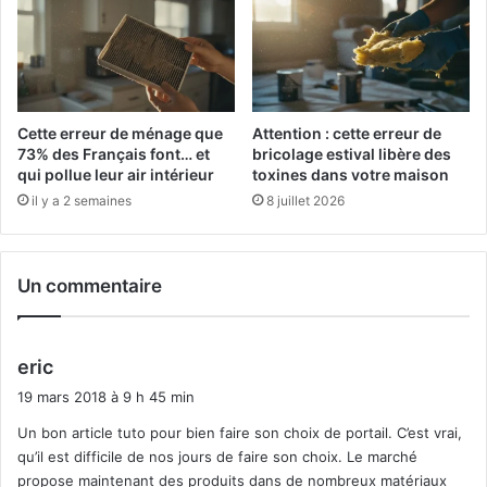
Le portail autoportant supprime le rail au sol. Il se suspend
sur un chariot motorisé fixé au pilier, glissant dans les airs
grâce à un système de contrepoids. Cette technologie
évite tout obstacle au sol et facilite le passage des
Cette erreur de ménage que
Attention : cette erreur de
véhicules larges ou des équipements de déneigement.
73% des Français font… et
bricolage estival libère des
qui pollue leur air intérieur
toxines dans votre maison
Le coût d’achat grimpe de
30 à 50 %
par rapport au
il y a 2 semaines
8 juillet 2026
coulissant classique, mais l’absence de rail élimine 80 %
des interventions de maintenance. Les terrains en pente,
les sols meubles ou les zones inondables trouvent dans
Un commentaire
l’autoportant une réponse pérenne.
Adapter le mécanisme à la
d
eric
circulation réelle
i
19 mars 2018 à 9 h 45 min
t
Un bon article tuto pour bien faire son choix de portail. C’est vrai,
Chaque type de portail réagit différemment à la fréquence
qu’il est difficile de nos jours de faire son choix. Le marché
d’usage. Un portail battant motorisé supporte jusqu’à 15
:
propose maintenant des produits dans de nombreux matériaux