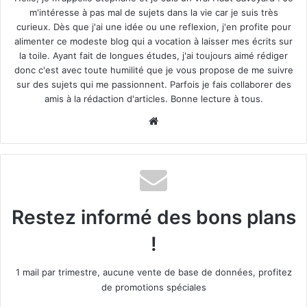
Budget, normes et terrain compliqué : comment éviter
m'intéresse à pas mal de sujets dans la vie car je suis très
les mauvaises surprises après la pose
curieux. Dès que j'ai une idée ou une reflexion, j'en profite pour
Normes urbanistiques : vérifier avant de commander
alimenter ce modeste blog qui a vocation à laisser mes écrits sur
Coût réel sur 20 ans : intégrer maintenance et réparations
la toile. Ayant fait de longues études, j'ai toujours aimé rédiger
Poser le bon portail dès maintenant
donc c'est avec toute humilité que je vous propose de me suivre
sur des sujets qui me passionnent. Parfois je fais collaborer des
Battant, coulissant, autoportant
amis à la rédaction d'articles. Bonne lecture à tous.
: quel type de portail
Website
correspond vraiment à votre
entrée
Le type de portail détermine votre
confort quotidien
, mais
Restez informé des bons plans
aussi la faisabilité technique de votre projet. Un portail
battant séduit par sa simplicité : deux vantaux qui pivotent
!
vers l’intérieur ou l’extérieur.
1 mail par trimestre, aucune vente de base de données, profitez
de promotions spéciales
Il demande un dégagement minimal de 3 mètres dans l’axe
d’ouverture et convient aux entrées planes, sans obstacle.