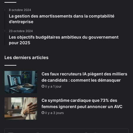
jaunâtre et les joints se fragilisent. Le PVC convient aux
8 octobre 2024
budgets serrés et aux climats tempérés, mais devient un
La gestion des amortissements dans la comptabilité
faux économie dans les régions ventées ou ensoleillées.
d’entreprise
23 octobre 2024
Acier et bois : résistance contre
Les objectifs budgétaires ambitieux du gouvernement
pour 2025
maintenance
Les derniers articles
L’acier offre une
robustesse inégalée
. Un portail en acier
galvanisé thermolaqué résiste aux tentatives d’effraction
et aux impacts violents. Son poids élevé exige des piliers
Ces faux recruteurs IA piègent des milliers
renforcés et une motorisation puissante, augmentant le
de candidats : comment les démasquer
il y a 1 jour
coût de pose de 20 %.
Ce symptôme cardiaque que 73% des
L’entretien reste simple : une vérification annuelle de la
femmes ignorent peut annoncer un AVC
peinture suffit. Le prix varie de 1 200 à 3 500 euros posé,
il y a 3 jours
un investissement rentabilisé par une durée de vie
dépassant 25 ans.
Entrez