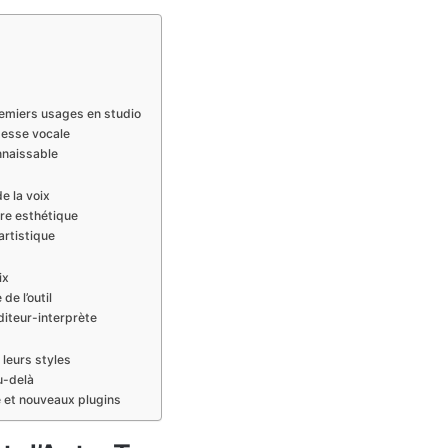
remiers usages en studio
tesse vocale
onnaissable
e la voix
ure esthétique
artistique
ix
de l’outil
diteur-interprète
 leurs styles
au-delà
e et nouveaux plugins