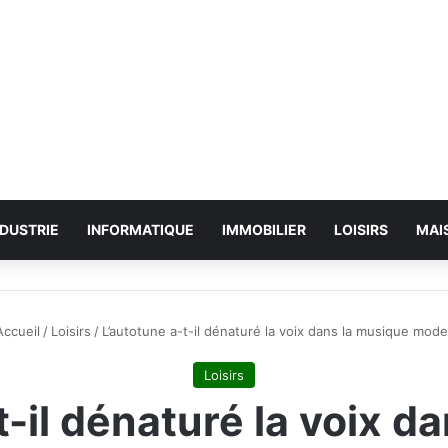
NDUSTRIE
INFORMATIQUE
IMMOBILIER
LOISIRS
MAI
ccueil
/
Loisirs
/
L’autotune a-t-il dénaturé la voix dans la musique mod
Loisirs
t-il dénaturé la voix d