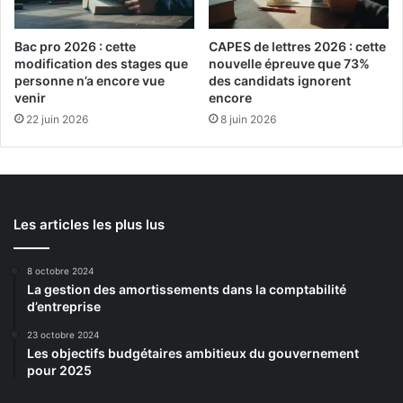
reconversions ciblées. Efficace et rapide.
Bac pro 2026 : cette
CAPES de lettres 2026 : cette
Aides de Pôle emploi : PRF, AIF et
modification des stages que
nouvelle épreuve que 73%
personne n’a encore vue
des candidats ignorent
accompagnement
venir
encore
22 juin 2026
8 juin 2026
Pôle emploi propose plusieurs leviers pour transformer
une période d’inactivité en tremplin professionnel. Chaque
dispositif cible un besoin précis.
L’AIF finance les formations qualifiantes non couvertes
Les articles les plus lus
ailleurs. Elle s’active sur validation du conseiller. Le
Programme Régional de Formation (PRF), financé par les
8 octobre 2024
régions, propose des formations gratuites collectives dans
La gestion des amortissements dans la comptabilité
d’entreprise
les secteurs en tension, souvent en lien avec l’AFPA.
Objectif : retour rapide à l’emploi.
23 octobre 2024
Les objectifs budgétaires ambitieux du gouvernement
pour 2025
Dispositifs régionaux et