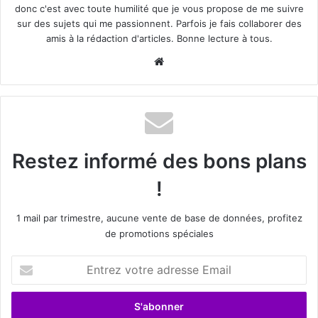
donc c'est avec toute humilité que je vous propose de me suivre
sur des sujets qui me passionnent. Parfois je fais collaborer des
Les principaux dispositifs
amis à la rédaction d'articles. Bonne lecture à tous.
étatiques de financement
Website
Restez informé des bons plans
!
1 mail par trimestre, aucune vente de base de données, profitez
de promotions spéciales
Entrez
Se former sans avancer un centime ? Oui, grâce aux
votre
adresse
mécanismes mis en place par l’État. Ces dispositifs
Email
accompagnent chaque profil : au chômage, en poste ou en