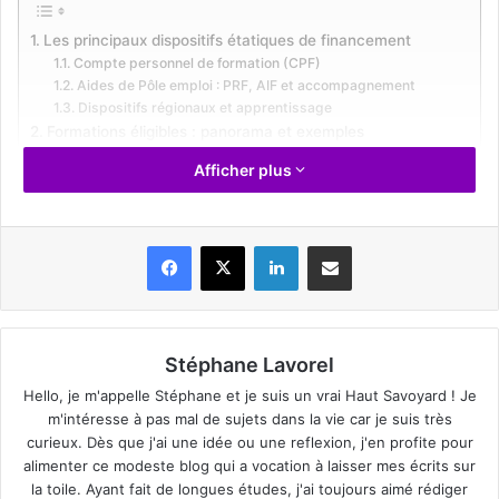
Les principaux dispositifs étatiques de financement
Compte personnel de formation (CPF)
Aides de Pôle emploi : PRF, AIF et accompagnement
Dispositifs régionaux et apprentissage
Formations éligibles : panorama et exemples
Formations certifiantes et diplômantes (RNCP, titres pro)
Afficher plus
Parcours professionnalisants : Pro-A et contrats de
professionnalisation
Initiatives innovantes : MOOC et formations numériques
Critères d’éligibilité selon votre profil
Facebook
X
Linkedin
Partager par email
Salarié·e en poste mobilisant le CPF
Demandeur·se d’emploi et aides associées
Indépendant·e et autres statuts
Étapes pour obtenir votre financement rapidement
Identifier vos besoins et choisir la formation
Stéphane Lavorel
Constituer et soumettre votre dossier
Hello, je m'appelle Stéphane et je suis un vrai Haut Savoyard ! Je
Suivi et validation par les organismes
m'intéresse à pas mal de sujets dans la vie car je suis très
Astuces pour optimiser votre prise en charge
curieux. Dès que j'ai une idée ou une reflexion, j'en profite pour
Combiner plusieurs dispositifs
alimenter ce modeste blog qui a vocation à laisser mes écrits sur
Anticiper délais et frais annexes
la toile. Ayant fait de longues études, j'ai toujours aimé rédiger
Témoignages et retours d’expérience