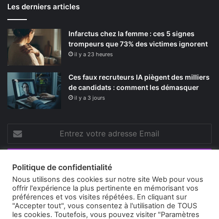
apprentissage
Les derniers articles
Les régions déploient des stratégies propres pour
Infarctus chez la femme : ces 5 signes
soutenir la formation professionnelle. Objectif : s’adapter
trompeurs que 73% des victimes ignorent
aux spécificités locales tout en renforçant l’employabilité.
il y a 23 heures
En dehors du PRF, d’autres aides favorisent la transition
Ces faux recruteurs IA piègent des milliers
professionnelle. L’apprentissage et l’alternance, fortement
de candidats : comment les démasquer
soutenus, s’ouvrent désormais aux adultes via les contrats
il y a 3 jours
de professionnalisation. Les OPCO prennent en charge les
coûts pédagogiques et accompagnent les entreprises.
Entrez
votre
Formations éligibles : panorama
adresse
Email
et exemples
Politique de confidentialité
Nous utilisons des cookies sur notre site Web pour vous
offrir l'expérience la plus pertinente en mémorisant vos
préférences et vos visites répétées. En cliquant sur
© 2026, ceram.fr
"Accepter tout", vous consentez à l'utilisation de TOUS
les cookies. Toutefois, vous pouvez visiter "Paramètres